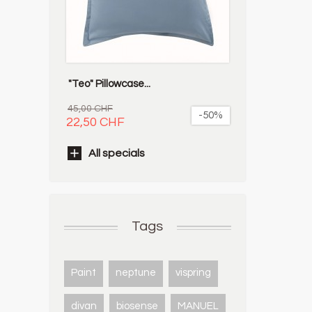
"Teo" Pillowcase...
45,00 CHF
-50%
22,50 CHF
All specials
Tags
Paint
neptune
vispring
divan
biosense
MANUEL