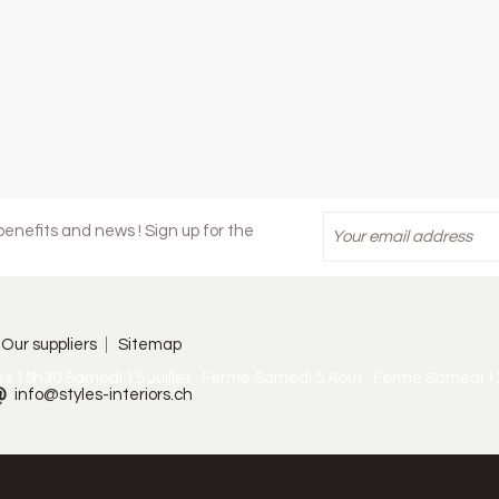
enefits and news ! Sign up for the
Our suppliers
Sitemap
ès 15h30 Samedi 15 Juillet : Fermé Samedi 5 Août : Fermé Samedi 1
info@styles-interiors.ch