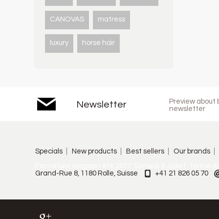
CANOVAS
matress
luxury
horse hair
Preview about b
Newsletter
newsletter
Specials
New products
Best sellers
Our brands
Fermeture magasin été 2017. Samedi 8 Juillet : fermé d
Grand-Rue 8, 1180 Rolle, Suisse
+41 21 826 05 70