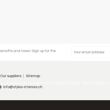
enefits and news ! Sign up for the
Our suppliers
Sitemap
ès 15h30 Samedi 15 Juillet : Fermé Samedi 5 Août : Fermé Samedi 1
info@styles-interiors.ch