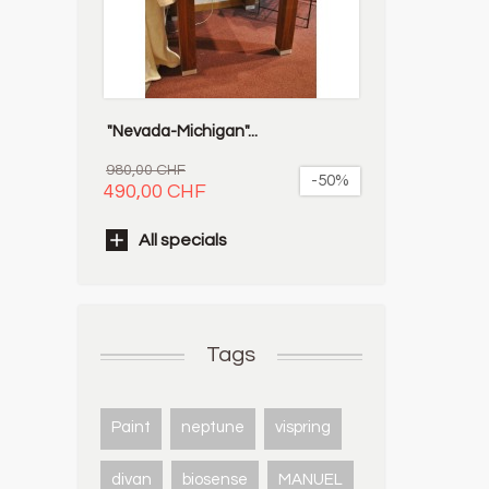
"Nevada-Michigan"...
980,00 CHF
-50%
490,00 CHF
All specials
Tags
Paint
neptune
vispring
divan
biosense
MANUEL