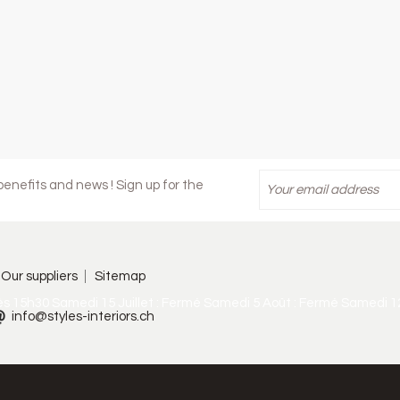
enefits and news ! Sign up for the
Our suppliers
Sitemap
ès 15h30 Samedi 15 Juillet : Fermé Samedi 5 Août : Fermé Samedi 1
info@styles-interiors.ch