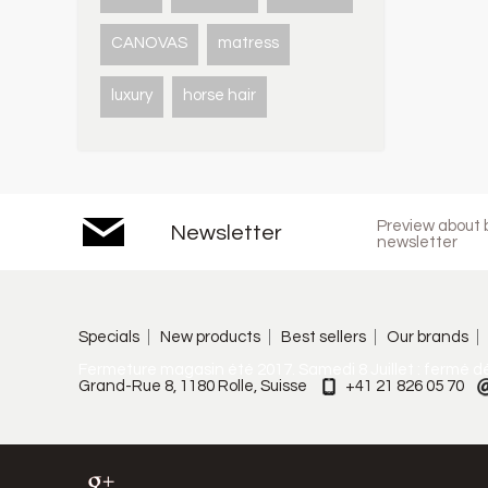
CANOVAS
matress
luxury
horse hair
Preview about b
Newsletter
newsletter
Specials
New products
Best sellers
Our brands
Fermeture magasin été 2017. Samedi 8 Juillet : fermé d
Grand-Rue 8, 1180 Rolle, Suisse
+41 21 826 05 70