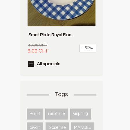
Small Plate Royal Fine...
18,00 CHF
-50%
9,00 CHF
All specials
Tags
Paint
neptune
vispring
divan
biosense
MANUEL