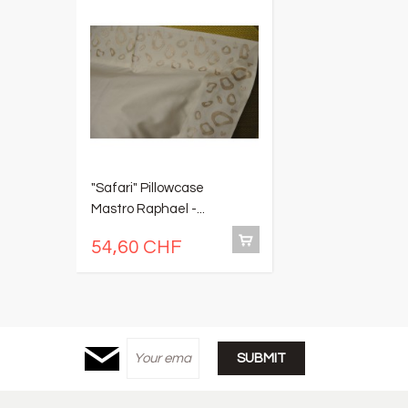
"Safari" Pillowcase
"
Mastro Raphael -...
an
54,60 CHF
3