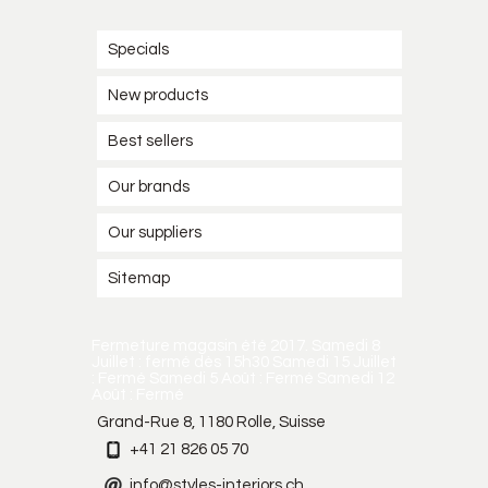
Specials
New products
Best sellers
Our brands
Our suppliers
Sitemap
Fermeture magasin été 2017. Samedi 8
Juillet : fermé dès 15h30 Samedi 15 Juillet
: Fermé Samedi 5 Août : Fermé Samedi 12
Août : Fermé
Grand-Rue 8, 1180 Rolle, Suisse
+41 21 826 05 70
info@styles-interiors.ch