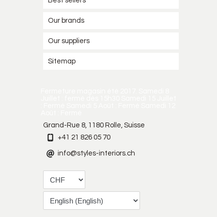
Best sellers
Our brands
Our suppliers
Sitemap
Fermeture magasin été 2017. Samedi 8
Juillet : fermé dès 15h30 Samedi 15 Juillet
: Fermé Samedi 5 Août : Fermé Samedi 12
Août : Fermé
Grand-Rue 8, 1180 Rolle, Suisse
+41 21 826 05 70
info@styles-interiors.ch