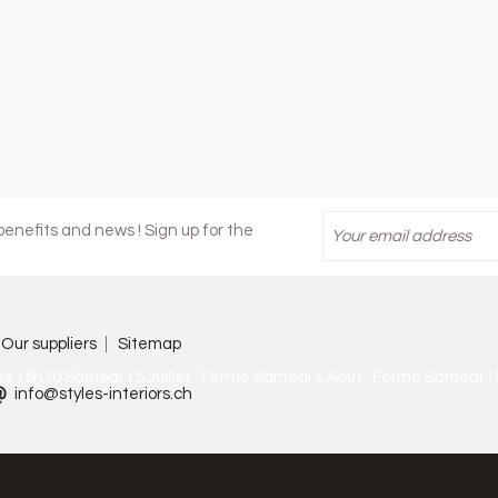
enefits and news ! Sign up for the
Our suppliers
Sitemap
ès 15h30 Samedi 15 Juillet : Fermé Samedi 5 Août : Fermé Samedi 1
info@styles-interiors.ch