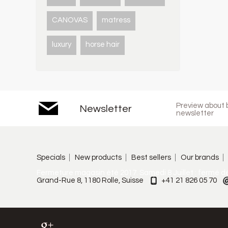
CANOVAS
matress
luxury
horse hair
Preview about b
Newsletter
newsletter
Specials
New products
Best sellers
Our brands
Fermeture magasin été 2017. Samedi 8 Juillet : fermé d
Grand-Rue 8, 1180 Rolle, Suisse
+41 21 826 05 70