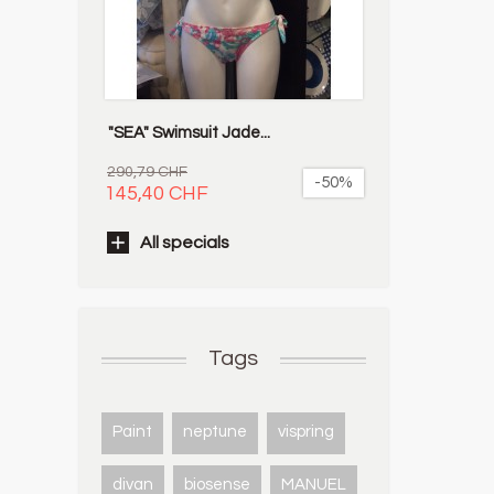
"SEA" Swimsuit Jade...
290,79 CHF
-50%
145,40 CHF
All specials
Tags
Paint
neptune
vispring
divan
biosense
MANUEL