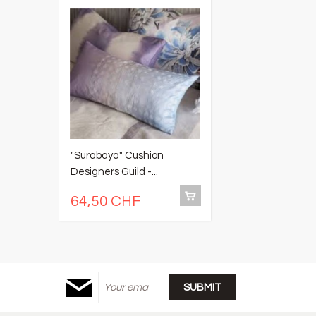
"Surabaya" Cushion
"
Designers Guild -...
No
4
64,50 CHF
7