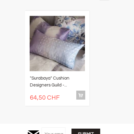
"Surabaya" Cushion
"
Designers Guild -...
No
4
64,50 CHF
7