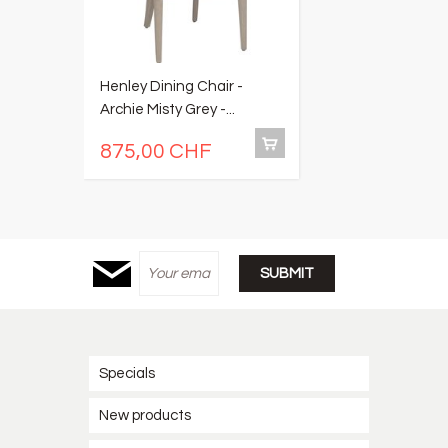
Henley Dining Chair -
W
Archie Misty Grey -...
S
875,00 CHF
5
Specials
New products