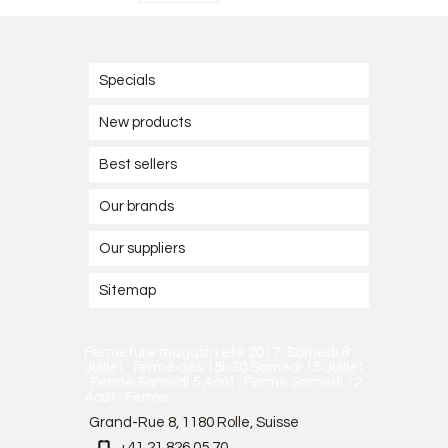
Specials
New products
Best sellers
Our brands
Our suppliers
Sitemap
Fermeture magasin été 2017. Samedi 8
Juillet : fermé dès 15h30 Samedi 15 Juillet
: Fermé Samedi 5 Août : Fermé Samedi 12
Août : Fermé
Grand-Rue 8, 1180 Rolle, Suisse
+41 21 826 05 70