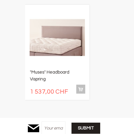
"Muses" Headboard
"
Vispring
V
1 537,00 CHF
1