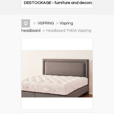
DESTOCKAGE - furniture and decorative items
>
VISPRING
>
Vispring
headboard
>
Headboard THEIA Vispring