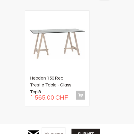
Hebden 150 Rec
C
Trestle Table - Glass
W
Top &...
B
1 565,00 CHF
3